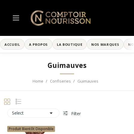
ACCUEIL
A PROPOS
LA BOUTIQUE
NOS MARQUES
NO
Guimauves
Home
Confiseries
Guimauves

Select
Filter
Produit Bientôt Disponible