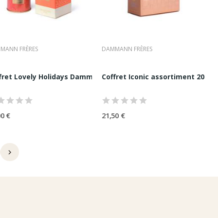
MANN FRÈRES
DAMMANN FRÈRES
chets Dammann...
fret Lovely Holidays Dammann Frères 1 Thé +1...
Coffret Iconic assortiment 20 s
00 €
21,50 €
