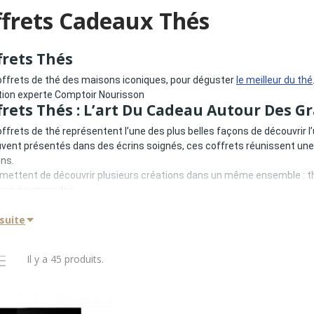
ffrets Cadeaux Thés
frets Thés
offrets de thé des maisons iconiques, pour
d
éguster
le meilleur du thé
tion experte Comptoir Nourisson
frets Thés : L’art Du Cadeau Autour Des G
ffrets de thé représentent l’une des plus belles façons de découvrir l’
uvent présentés dans des écrins soignés, ces coffrets réunissent un
ns.
ermettent de découvrir plusieurs créations dans un même ensemble : th
ions gourmandes.
randes maisons de thé ont développé un véritable art du coffret. Les
 suite
tion, mêlant esthétique, savoir-faire et expérience de dégustation.
oir Nourisson propose une sélection exigeante de coffrets de thé iss
s
et
Palais des Thés
.
Il y a 45 produits.
offrets incarnent l’élégance du thé et constituent des cadeaux idéa
nivers Des Coffrets De Thé
ffrets de thé répondent à plusieurs objectifs : découverte, dégustati