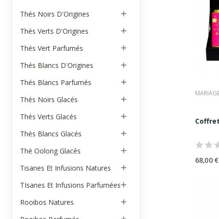
Ces co
•
thés
Thés Noirs D'Origines

•
thés
Thés Verts D'Origines

•
thé
Cof
Thés Vert Parfumés

Certa
Thés Blancs D'Origines

•
bol 
•
fou
Thés Blancs Parfumés

•
cuil
MARIAGE
Ces co
Thés Noirs Glacés

L’e
Thés Verts Glacés

Mar
Coffre
Thés Blancs Glacés

La ma
Ses c
Thé Oolong Glacés

Dam
68,00 €
Tisanes Et Infusions Natures

Damma
Pala
TIsanes Et Infusions Parfumées

La ma
Pro
Rooibos Natures

Parmi 