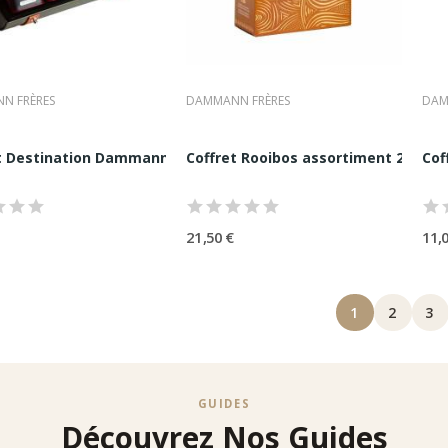
N FRÈRES
DAMMANN FRÈRES
DAM
t Destination Dammann Frères | 3 boites +...
Coffret Rooibos assortiment 20 sa
Cof
21,50 €
11,
1
2
3
GUIDES
Découvrez Nos Guides