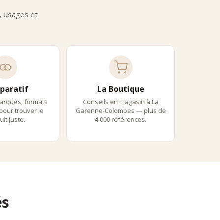
 usages et
paratif
La Boutique
arques, formats
Conseils en magasin à La
 pour trouver le
Garenne-Colombes — plus de
it juste.
4 000 références.
és