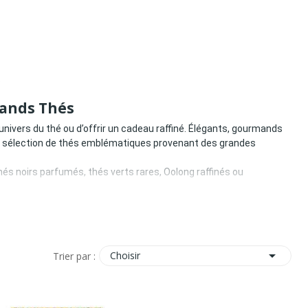
.
rands Thés
univers du thé ou d’offrir un cadeau raffiné. Élégants, gourmands
e sélection de thés emblématiques provenant des grandes
és noirs parfumés, thés verts rares, Oolong raffinés ou
 écrins sont souvent conçus comme de véritables objets de
us des maisons iconiques telles que
Mariage Frères
,
Dammann

Choisir
Trier par :
ux pour les amateurs comme pour les connaisseurs.
on ou cadeau.