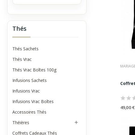
Ils p
•
de d
•
d’ex
•
d’of
Les c
Thés
: boît
Les
Cof
Thés Sachets
Les c
Thés Vrac
Ils pe
MARIAGE
•
thés
Thés Vrac Boîtes 100g
•
thé
Infusions Sachets
•
 thés
Coffre
•
 Tis
Infusions Vrac
Ces co
Coff
Infusions Vrac Boîtes
49,00 €
Les c
Accessoires Thés
Ils s
Cof
Théières

Certa
Coffrets Cadeaux Thés