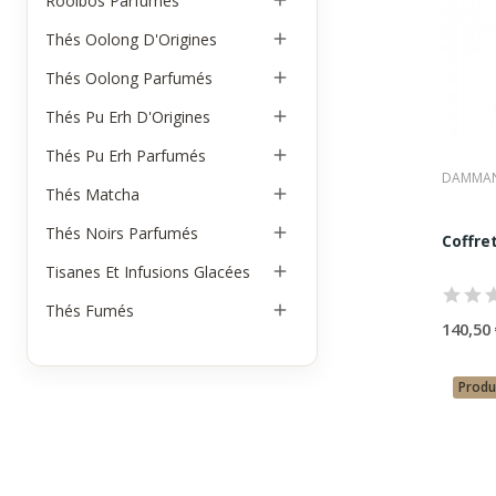
Rooibos Parfumés

•
coff
Thés Oolong D'Origines

•
coff
•
coff
Thés Oolong Parfumés

•
coff
•
cof
Thés Pu Erh D'Origines

Ces c
Usa
Thés Pu Erh Parfumés

DAMMAN
Thés Matcha
Les c

•
cade
Thés Noirs Parfumés

Coffre
•
cade
•
anni
Tisanes Et Infusions Glacées

•
fête
Thés Fumés
•
déco

140,50 
Ils p
Bou
Produ
Situé
sélec
Cette 
Les
•
une 