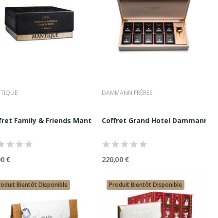
TIQUE
DAMMANN FRÈRES
ge Frères |...
fret Family & Friends Mantique | Assortiment...
Coffret Grand Hotel Dammann Frèr
nts et ses créations iconiques.
son.
00 €
220,00 €
 parfumés et ses mélanges signature.
roduit Bientôt Disponible
Produit Bientôt Disponible
ermettent de découvrir les différentes familles de thé.