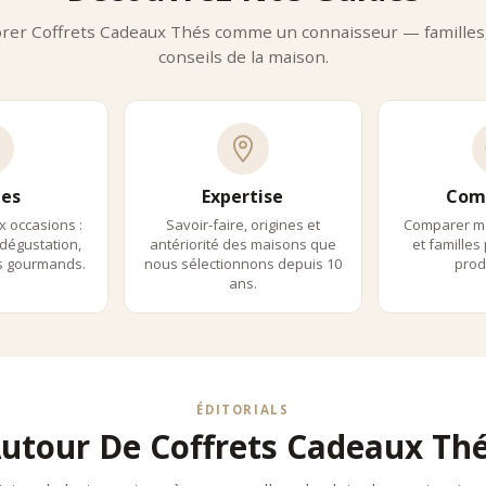
orer Coffrets Cadeaux Thés comme un connaisseur — familles,
conseils de la maison.
es
Expertise
Com
x occasions :
Savoir-faire, origines et
Comparer m
dégustation,
antériorité des maisons que
et familles
ls gourmands.
nous sélectionnons depuis 10
produ
ans.
ÉDITORIALS
utour De Coffrets Cadeaux Th