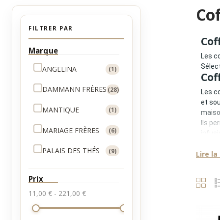
Co
FILTRER PAR
Cof
Marque
Les c
Sélec
ANGELINA
(1)
Cof
DAMMANN FRÈRES
(28)
Les co
et so
MANTIQUE
(1)
maiso
Ils p
MARIAGE FRÈRES
(6)
infus
Les g
PALAIS DES THÉS
(9)
Lire la
collec
Compt
Frère
Prix
Ces c
11,00 € - 221,00 €
L’u
Les co