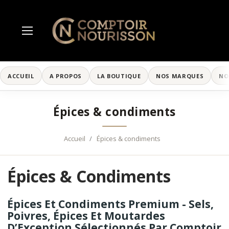
ACCUEIL
A PROPOS
LA BOUTIQUE
NOS MARQUES
NO
Épices & condiments
Accueil
Épices & condiments
Épices & Condiments
Épices Et Condiments Premium - Sels,
Poivres, Épices Et Moutardes
D’Exception Sélectionnés Par Comptoir