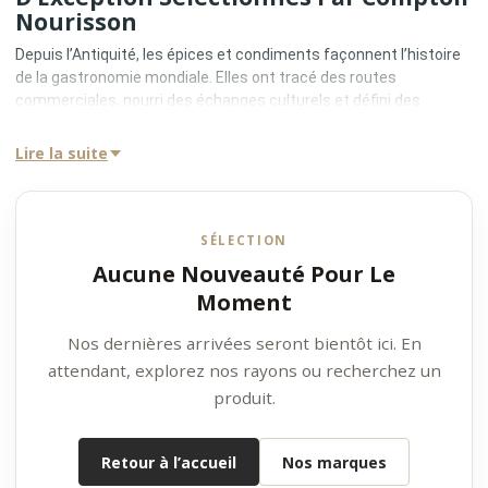
Nourisson
Depuis l’Antiquité, les épices et condiments façonnent l’histoire
de la gastronomie mondiale. Elles ont tracé des routes
commerciales, nourri des échanges culturels et défini des
identités culinaires puissantes. Sels, poivres, épices et
condiments ne sont pas de simples assaisonnements : ils sont
Lire la suite
les
fondations invisibles du goût
, capables de révéler, structurer
et signer un plat.
Chez
Comptoir Nourisson
, les épices et condiments premium
sont sélectionnés comme de véritables
produits de terroir et
SÉLECTION
d’origine
, porteurs d’intensité, de précision et de sens.
Aucune Nouveauté Pour Le
Qu’est-Ce Qu’une Épice Ou Un
Moment
Condiment Premium ?
Nos dernières arrivées seront bientôt ici. En
Une épice ou un condiment premium repose sur des critères
exigeants et vérifiables :
attendant, explorez nos rayons ou recherchez un
•
Origine géographique clairement identifiée
produit.
•
Variétés botaniques sélectionnées
•
Récoltes maîtrisées et séchage soigné
Retour à l’accueil
Nos marques
•
Fraîcheur aromatique optimale