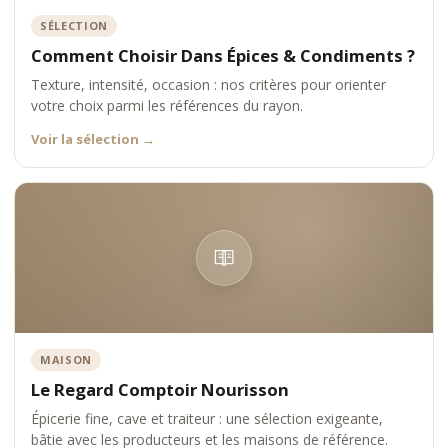
Notre ambition est claire : faire de Comptoir Nourisson une
SÉLECTION
référence française incontournable des épices et condiments
premium
, capable de rivaliser avec les grandes maisons, les
Comment Choisir Dans Épices & Condiments ?
épiceries fines iconiques et les leaders internationaux.
Texture, intensité, occasion : nos critères pour orienter
votre choix parmi les références du rayon.
Voir la sélection
→
MAISON
Le Regard Comptoir Nourisson
Épicerie fine, cave et traiteur : une sélection exigeante,
bâtie avec les producteurs et les maisons de référence.