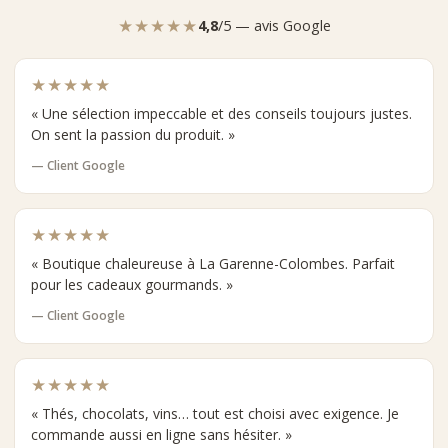
votre avis ou une note ou nous faire des commentaires,
★★★★★
4,8
/5 — avis Google
n'hésitez pas à nous contacter (en langue française ou
anglais) :
- Par e-mail : contact@comptoirnourisson.com (en
★★★★★
mentionnant le produit en objet de votre email)
- Par téléphone : 01 47 81 07 89
« Une sélection impeccable et des conseils toujours justes.
Vous pouvez gérer vos données personnelles sur la page "Mon
On sent la passion du produit. »
Compte"
— Client Google
★★★★★
« Boutique chaleureuse à La Garenne-Colombes. Parfait
pour les cadeaux gourmands. »
— Client Google
★★★★★
« Thés, chocolats, vins… tout est choisi avec exigence. Je
commande aussi en ligne sans hésiter. »