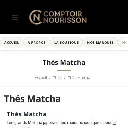
ACCUEIL
A PROPOS
LA BOUTIQUE
NOS MARQUES
NO
Thés Matcha
Accueil
Thés
Thés Matcha
Thés Matcha
Thés Matcha
Les grands Matcha japonais des maisons iconiques, pour
le