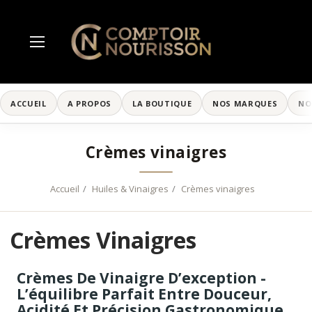
ACCUEIL
A PROPOS
LA BOUTIQUE
NOS MARQUES
NO
Crèmes vinaigres
Accueil
Huiles & Vinaigres
Crèmes vinaigres
Crèmes Vinaigres
Crèmes De Vinaigre D’exception -
L’équilibre Parfait Entre Douceur,
Acidité Et Précision Gastronomique