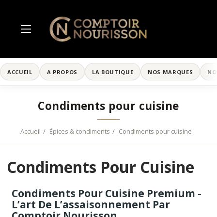
ACCUEIL
A PROPOS
LA BOUTIQUE
NOS MARQUES
NO
Condiments pour cuisine
Accueil
Épices & condiments
Condiments pour cuisine
Condiments Pour Cuisine
Condiments Pour Cuisine Premium -
L’art De L’assaisonnement Par
Comptoir Nourisson