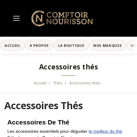
ACCUEIL
A PROPOS
LA BOUTIQUE
NOS MARQUES
NO
Accessoires thés
Accueil
Thés
Accessoires thés
Accessoires Thés
Accessoires De Thé
Les accessoires essentiels pour déguster
le meilleur du thé
.