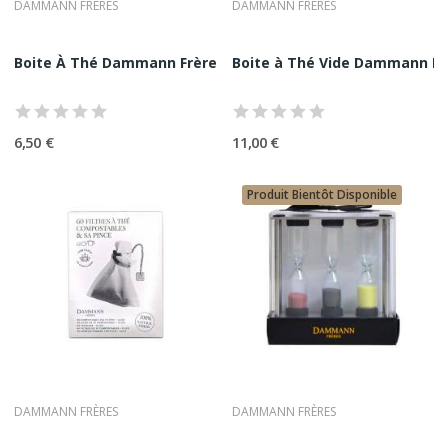
DAMMANN FRÈRES
DAMMANN FRÈRES
préservant la pureté de la boisson.
On retrouve notamment :
•
filtres en acier inoxydable
Boite À Thé Dammann Frères Vide | Accessoire Thé
Boite à Thé Vide Dammann Frè
•
infuseurs en boule
•
filtres en tissu
•
filtres intégrés aux théières
Les Boîtes De Conservation
6,50 €
11,00 €
Les feuilles de thé doivent être protégées de la lumière, de l’air
et de l’humidité.
Produit Bientôt Disponible
Les boîtes de conservation permettent de préserver les
arômes du thé sur la durée.
Les Accessoires Matcha
La préparation du Matcha nécessite des accessoires
spécifiques :
•
bol à Matcha (chawan)
•
fouet en bambou (chasen)
•
cuillère en bambou (chashaku)
•
tamis à Matcha
Ces accessoires permettent de réaliser une préparation fidèle
DAMMANN FRÈRES
DAMMANN FRÈRES
à la tradition japonaise.
Les Tasses Et Bols À Thé