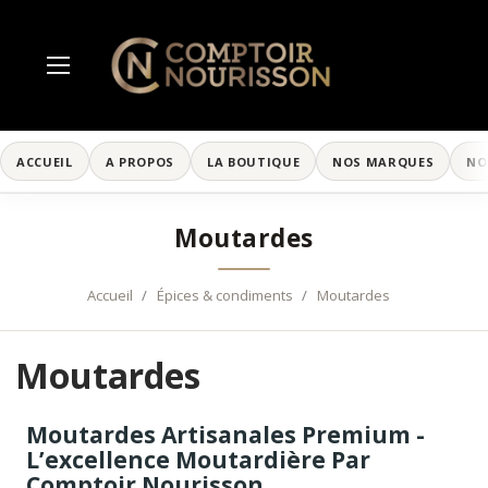
ACCUEIL
A PROPOS
LA BOUTIQUE
NOS MARQUES
NO
Moutardes
Accueil
Épices & condiments
Moutardes
Moutardes
Moutardes Artisanales Premium -
L’excellence Moutardière Par
Comptoir Nourisson