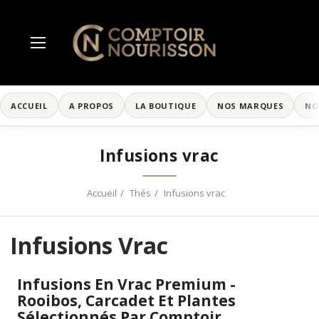
ACCUEIL
A PROPOS
LA BOUTIQUE
NOS MARQUES
NO
Infusions vrac
Accueil
Thés
Infusions vrac
Infusions Vrac
Infusions En Vrac Premium -
Rooibos, Carcadet Et Plantes
Sélectionnés Par Comptoir