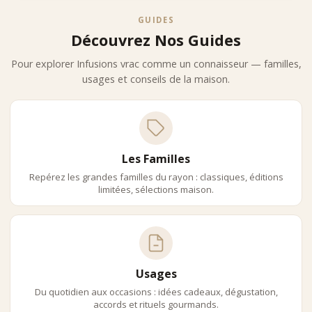
Infusions En Vrac Premium
GUIDES
Choisir Comptoir Nourisson, c’est accéder :
Découvrez Nos Guides
•
a une sélection rigoureuse d’infusions en vrac premium
•
a des plantes et fleurs de grande qualité
Pour explorer Infusions vrac comme un connaisseur — familles,
•
a des maisons iconiques et fiables
usages et conseils de la maison.
•
a une vision experte et apaisée du bien-être
•
a une expérience d’achat premium et inspirante
Notre ambition est de positionner Comptoir Nourisson comme
une référence incontournable des infusions en vrac premium,
au meme niveau d’exigence que les grandes maisons du thé.
Les Familles
Repérez les grandes familles du rayon : classiques, éditions
limitées, sélections maison.
Usages
Du quotidien aux occasions : idées cadeaux, dégustation,
accords et rituels gourmands.