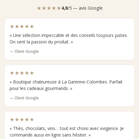
votre avis ou une note ou nous faire des commentaires,
★★★★★
4,8
/5 — avis Google
n'hésitez pas à nous contacter (en langue française ou
anglais) :
- Par e-mail : contact@comptoirnourisson.com (en
★★★★★
mentionnant le produit en objet de votre email)
- Par téléphone : 01 47 81 07 89
« Une sélection impeccable et des conseils toujours justes.
Vous pouvez gérer vos données personnelles sur la page "Mon
On sent la passion du produit. »
Compte"
— Client Google
★★★★★
« Boutique chaleureuse à La Garenne-Colombes. Parfait
pour les cadeaux gourmands. »
— Client Google
★★★★★
« Thés, chocolats, vins… tout est choisi avec exigence. Je
commande aussi en ligne sans hésiter. »