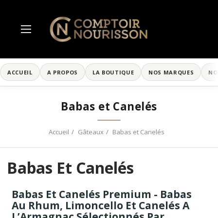
ACCUEIL
A PROPOS
LA BOUTIQUE
NOS MARQUES
NO
Babas et Canelés
Accueil
Gâteaux
Babas et Canelés
Babas Et Canelés
Babas Et Canelés Premium - Babas
Au Rhum, Limoncello Et Canelés A
L’Armagnac Sélectionnés Par