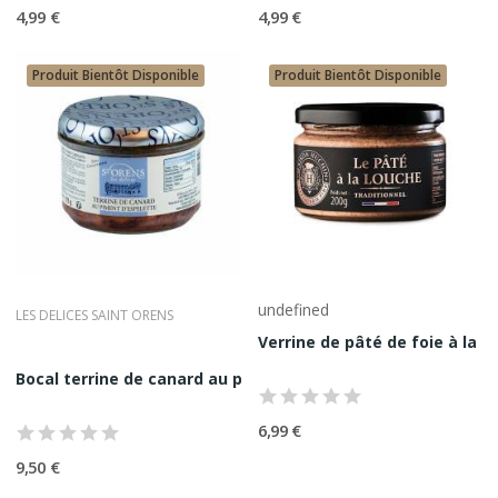
comme une référence incontournable des terrines, rillettes et
4,99 €
4,99 €
pâtés premium, capable de rivaliser durablement avec les plus
grandes épiceries fines françaises.
Produit Bientôt Disponible
Produit Bientôt Disponible
undefined
LES DELICES SAINT ORENS
Verrine de pâté de foie à la lo
Bocal terrine de canard au piment d'Espelette 175G
6,99 €
9,50 €