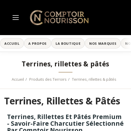
ACCUEIL
A PROPOS
LA BOUTIQUE
NOS MARQUES
NO
Terrines, rillettes & pâtés
Accueil
Produits des Terroirs
Terrines, rillettes & pâtés
Terrines, Rillettes & Pâtés
Terrines, Rillettes Et Pâtés Premium
- Savoir-Faire Charcutier Sélectionné
Par Comptoir Nourisson