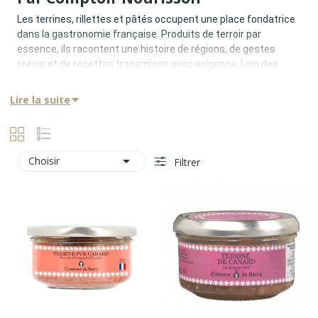
Les terrines, rillettes et pâtés occupent une place fondatrice
dans la gastronomie française. Produits de terroir par
essence, ils racontent une histoire de régions, de gestes
précis et de recettes transmises avec exigence. Loin des
productions standardisées, la charcuterie premium s’exprime
par la qualité des viandes, la justesse des assaisonnements
Lire la suite
et le respect absolu des textures.
Chez Comptoir Nourisson, cette famille de produits est
envisagée comme une signature gastronomique, capable de
rivaliser avec les plus grandes maisons charcutières

Choisir
Filtrer
françaises.
Une Histoire De Terroirs Et De Races
D’exception
La différence entre une charcuterie ordinaire et une
charcuterie premium tient d’abord a l’origine des viandes. Le
porc noir de Bigorre, le canard ou l’oie issus de filières
exigeantes offrent une profondeur aromatique incomparable.
Cette tradition repose sur :
•
une sélection rigoureuse des animaux
•
un élevage respectueux et lent