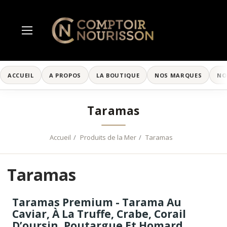
ACCUEIL
A PROPOS
LA BOUTIQUE
NOS MARQUES
NO
Taramas
Accueil
Produits de la Mer
Taramas
Taramas
Taramas Premium - Tarama Au
Caviar, À La Truffe, Crabe, Corail
D’oursin, Poutargue Et Homard