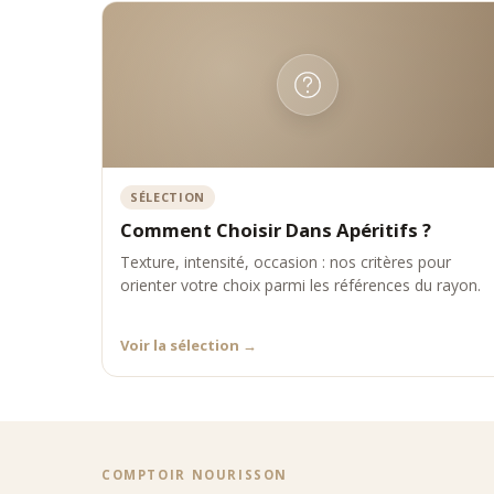
La fami
•
L’épi
•
Les p
•
Les v
•
Les c
Comp
Choisir
•
Une s
SÉLECTION
•
Des p
•
Une e
Comment Choisir Dans Apéritifs ?
•
Une ex
Texture, intensité, occasion : nos critères pour
•
Une v
orienter votre choix parmi les références du rayon.
Notre a
épiceri
Voir la sélection
→
COMPTOIR NOURISSON