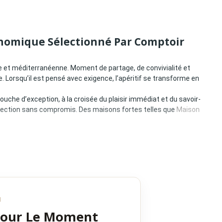
ronomique Sélectionné Par Comptoir
se et méditerranéenne. Moment de partage, de convivialité et
e. Lorsqu’il est pensé avec exigence, l’apéritif se transforme en
he d’exception, à la croisée du plaisir immédiat et du savoir-
la sélection sans compromis. Des maisons fortes telles que
Maison
N
Pour Le Moment
a naturalité et la gourmandise maîtrisée, sans excès ni artifices.