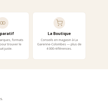
miques
prêtes à servir, pensées pour accompagner
vins
,
tif Premium
ium, grâce à une sélection fondée sur l’expérience réelle du
paratif
La Boutique
arques, formats
Conseils en magasin à La
 pour trouver le
Garenne-Colombes — plus de
it juste.
4 000 références.
seul, sans artifice marketing.
s.
péritif dînatoire raffiné.