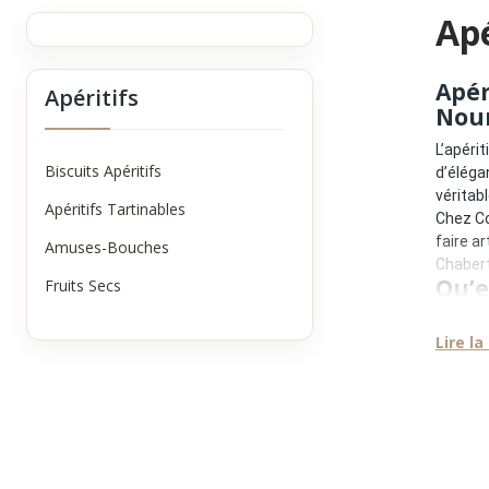
Apé
Apér
Apéritifs
Nou
L’apéri
Biscuits Apéritifs
d’éléga
véritab
Apéritifs Tartinables
Chez Co
faire a
Amuses-Bouches
Chaber
Qu’e
Fruits Secs
Un apér
Lire la
•
Quali
•
Recett
•
Sourc
•
Textu
•
Absen
•
Cohér
Contrai