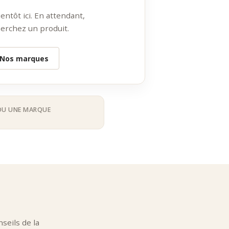
 Contemporaine
ntôt ici. En attendant,
ruits secs, biscuits salés, préparations tartinables. Au fil du
erchez un produit.
andards de qualité supérieurs, intégrant créativité, précision et
Nos marques
OU UNE MARQUE
gumes ou de fromages :
les tartinables premium
sont élaborés à
.
çus par des artisans qui maîtrisent cuisson, équilibre et croquant,
 de notre sélection en cliquant ici
.
lectionnés pour leur fraîcheur, leur origine et leur régularité.
Le
seils de la