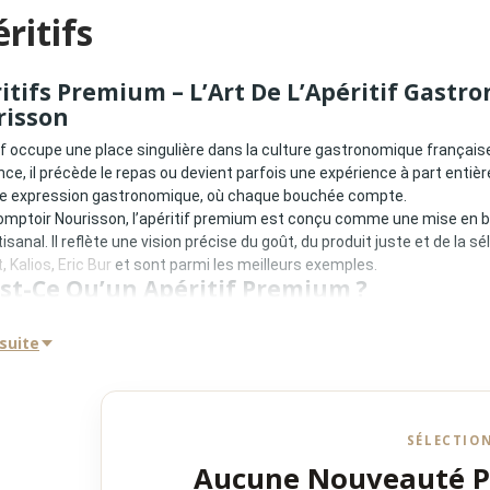
ritifs
itifs Premium – L’Art De L’Apéritif Gast
risson
tif occupe une place singulière dans la culture gastronomique françai
nce, il précède le repas ou devient parfois une expérience à part entièr
le expression gastronomique, où chaque bouchée compte.
mptoir Nourisson, l’apéritif premium est conçu comme une mise en bouc
rtisanal. Il reflète une vision précise du goût, du produit juste et de 
t
,
Kalios
,
Eric Bur
et sont parmi les meilleurs exemples.
st-Ce Qu’un Apéritif Premium ?
itif premium se distingue par plusieurs critères essentiels :
 suite
té irréprochable des ingrédients
es équilibrées et lisibles
ing rigoureux auprès de maisons artisanales
res maîtrisées et saveurs franches
ce de standardisation industrielle
SÉLECTIO
ence gastronomique globale
Aucune Nouveauté 
rement aux offres banalisées, l’apéritif premium privilégie la finesse, l