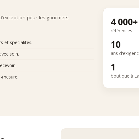
 d'exception pour les gourmets
4 000+
références
10
 et spécialités.
ans d'exigen
avec soin.
1
ecevoir.
boutique à L
r-mesure.