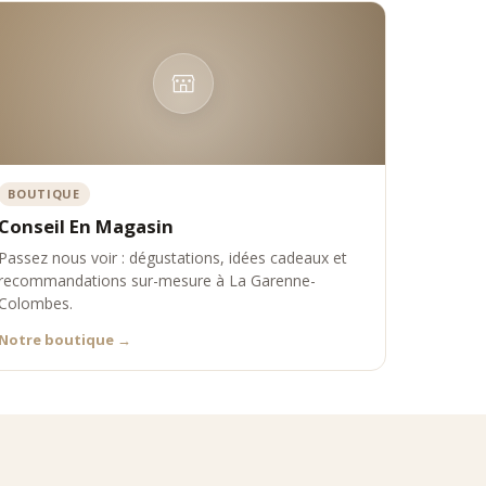
oir Nourisson, en lien direct avec :
 Premium
BOUTIQUE
Conseil En Magasin
Passez nous voir : dégustations, idées cadeaux et
recommandations sur-mesure à La Garenne-
rnable de l’apéritif premium, capable de rivaliser avec les grandes
Colombes.
Notre boutique
→