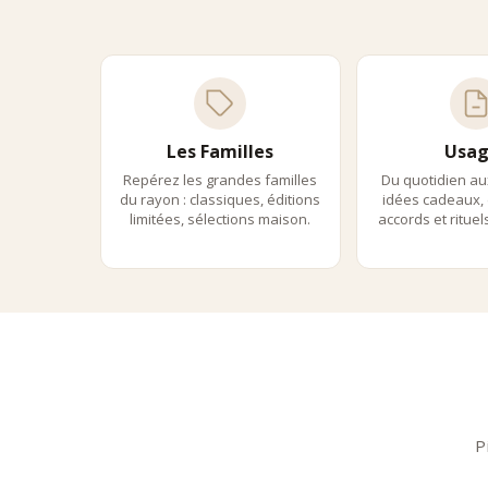
Amuse
Mini bo
champ
L’ex
Comptoi
produit
Les Familles
Usag
Notre e
Repérez les grandes familles
Du quotidien au
•
Une s
du rayon : classiques, éditions
idées cadeaux, 
•
Une d
limitées, sélections maison.
accords et ritue
•
Une at
•
Une c
•
Une v
Chaque 
Acco
L’apéri
•
Champ
•
Vins 
•
Spiri
•
Mockt
P
Il s’ada