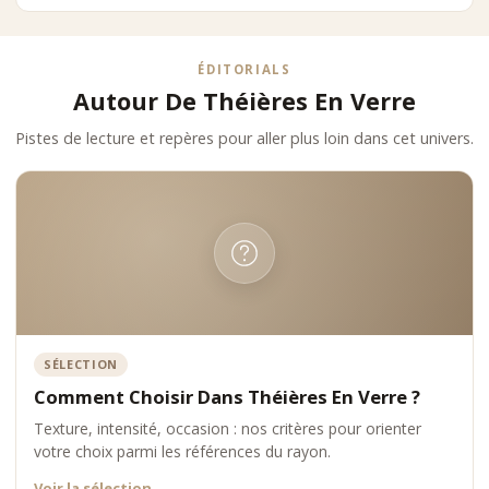
Ouest
Située à La Garenne-Colombes, à proximité immédiate de La
ÉDITORIALS
Défense, la boutique Comptoir Nourisson propose une sélection
Autour De Théières En Verre
experte de théières en verre premium.
Les Clients Peuvent Y Découvrir :
Pistes de lecture et repères pour aller plus loin dans cet univers.
•
des modèles élégants et fonctionnels
•
une approche visuelle de l’infusion
•
des accessoires complémentaires
•
des conseils personnalisés
La boutique dessert également Neuilly-sur-Seine, Courbevoie,
Bois-Colombes et Colombes.
Expertise Et Sélection Comptoir
Nourisson
Comptoir Nourisson sélectionne les théières en verre selon des
SÉLECTION
critères exigeants :
Comment Choisir Dans Théières En Verre ?
•
qualité du verre
•
précision de fabrication
Texture, intensité, occasion : nos critères pour orienter
•
ergonomie
votre choix parmi les références du rayon.
•
fonctionnalité
Voir la sélection
→
•
esthétique