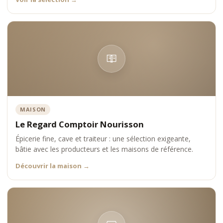
Chaque modèle est choisi pour offrir une expérience d’infusion
précise, élégante et durable.
Positionnement Comptoir Nourisson
Comptoir Nourisson s’impose comme une référence dans
l’univers des théières en verre premium, en associant design,
précision et exigence.
MAISON
Le Regard Comptoir Nourisson
Épicerie fine, cave et traiteur : une sélection exigeante,
bâtie avec les producteurs et les maisons de référence.
Découvrir la maison
→