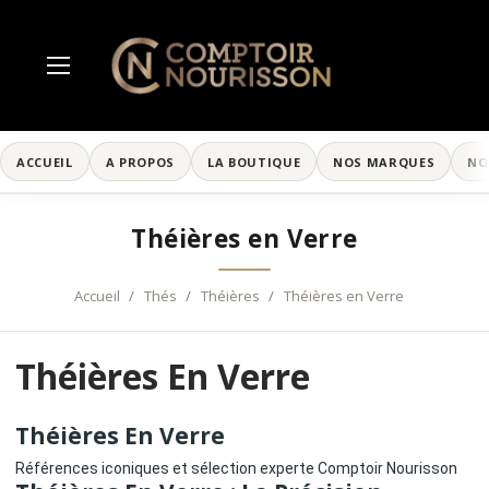
ACCUEIL
A PROPOS
LA BOUTIQUE
NOS MARQUES
NO
Théières en Verre
Accueil
Thés
Théières
Théières en Verre
Théières En Verre
Théières En Verre
Références iconiques et sélection experte Comptoir Nourisson