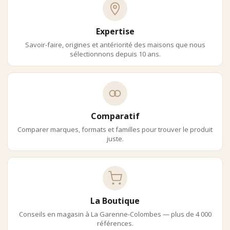
•
thés verts
•
thés blancs
Expertise
•
thés noirs
•
oolong
Savoir-faire, origines et antériorité des maisons que nous
•
infusions
sélectionnons depuis 10 ans.
Utilisation Recommandée :
•
observer l’infusion pour ajuster le temps
•
utiliser une eau adaptée au thé
•
privilégier des thés visuellement expressifs
Elles Sont Idéales Pour :
Comparatif
•
dégustation
Comparer marques, formats et familles pour trouver le produit
•
initiation au thé
juste.
•
expérience sensorielle
Comparatif Des Théières En Verre
Modèles avec filtre : usage pratique, idéal quotidien, grande
simplicité
Modèles sans filtre : approche traditionnelle, liberté, expérience
La Boutique
pure
Conseils en magasin à La Garenne-Colombes — plus de 4 000
Double paroi : meilleure isolation, confort, design contemporain
références.
Boutique Comptoir Nourisson – Paris