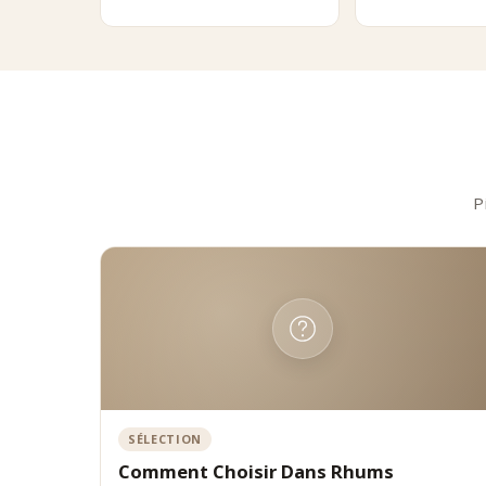
Posi
Comptoi
plus gr
P
SÉLECTION
Comment Choisir Dans Rhums