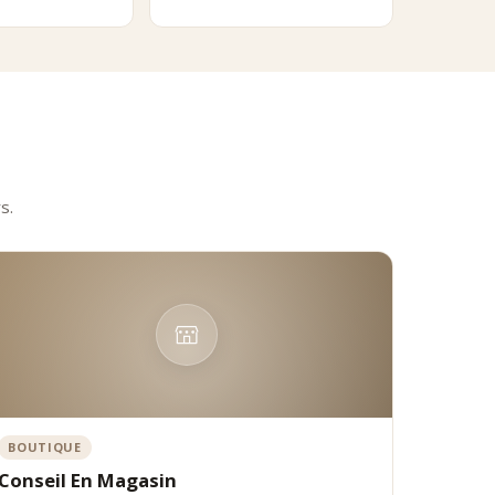
remium, capable de proposer des rhums emblématiques issus des
s.
BOUTIQUE
Conseil En Magasin