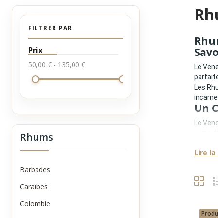
Rh
FILTRER PAR
Rhum
Prix
Savo
50,00 € - 135,00 €
Le Vene
parfait
Les Rhu
incarne
Un C
Le Vene
•
une di
Rhums
•
un él
Lire la
•
un co
Cette r
Barbades
Un S
Caraïbes
Les rhu
•
une r
Colombie
•
des no
Produ