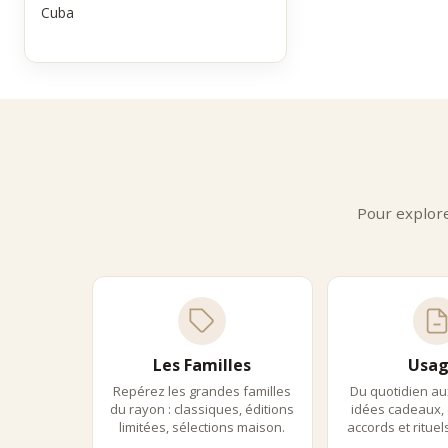
Le clima
Cuba
Prod
La fami
•
rhums
•
cuvée
•
éditi
•
rhums
Chaque 
Une 
Pour explor
Grâce à
•
une p
•
une v
•
un ch
Ils con
Expe
La séle
Les Familles
Usag
•
les m
Repérez les grandes familles
Du quotidien au
•
la co
du rayon : classiques, éditions
idées cadeaux, 
•
la qu
limitées, sélections maison.
accords et ritue
Chaque 