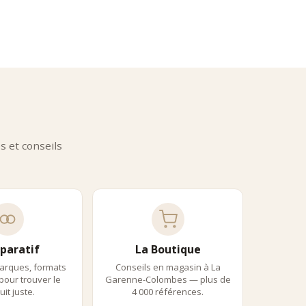
nce.
onnaisseurs
 et conseils
t :
isson
paratif
La Boutique
arques, formats
Conseils en magasin à La
 pour trouver le
Garenne-Colombes — plus de
it juste.
4 000 références.
a.