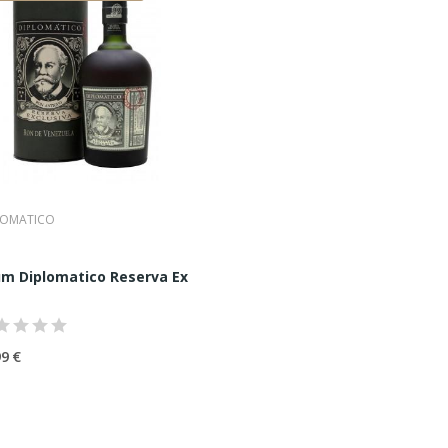
Vénézuélien
 référence mondiale. Son succès repose sur :
XVIIIe Siècle
LOMATICO
tilleries du pays. Elle se distingue par :
milia 70CL
m Diplomatico Reserva Exclusiva 70CL
s.
Vénézuélien
99 €