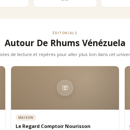
tionnement Comptoir Nourisson
r Nourisson affirme son rôle de distributeur expert de spiritueux p
andes origines mondiales, avec une sélection exigeante et cohérente.
ÉDITORIALS
Autour De Rhums Vénézuela
istes de lecture et repères pour aller plus loin dans cet univer
MAISON
Le Regard Comptoir Nourisson