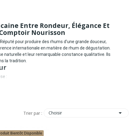
caine Entre Rondeur, Élégance Et
e Comptoir Nourisson
 Réputé pour produire des rhums d’une grande douceur,
rence internationale en matière de rhum de dégustation.
naturelle et leur remarquable constance qualitative. Ils
 la tradition.
ur
se :
matique reconnaissable.
t Identifiable

Choisir
Trier par :
roduit Bientôt Disponible