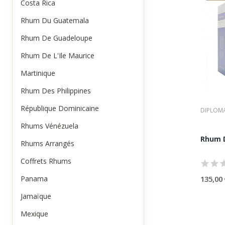
•
une g
Costa Rica
•
une f
Rhum Du Guatemala
Ce prof
Dipl
Rhum De Guadeloupe
Parmi l
Rhum De L'Ile Maurice
•
une m
•
une l
Martinique
•
un st
Rhum Des Philippines
Diplomá
Sant
République Dominicaine
DIPLOM
Fondée 
Rhums Vénézuela
•
un pr
•
des r
Rhum D
Rhums Arrangés
•
une a
Santa T
Coffrets Rhums
Viei
Panama
135,00 
Le savo
Jamaïque
•
l’uti
•
des a
Mexique
•
une r