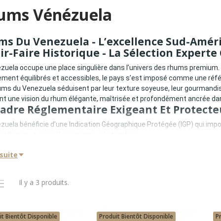
ums Vénézuela
s Du Venezuela - L’excellence Sud-Améri
ir-Faire Historique - La Sélection Expert
zuela occupe une place singulière dans l’univers des rhums premium.
ement équilibrés et accessibles, le pays s’est imposé comme une réfé
ms du Venezuela séduisent par leur texture soyeuse, leur gourmandise 
nt une vision du rhum élégante, maîtrisée et profondément ancrée dans
adre Réglementaire Exigeant Et Protecte
zuela bénéficie d’une Indication Géographique Protégée (IGP) qui impo
stillation et un vieillissement sur le territoire
evage minimum en fûts de chêne
 suite
ntrôle strict des méthodes de production
églementation garantit un niveau de qualité élevé et une identité aro
tyle Aromatique Unique Et Immédiatemen
Il y a 3 produits.
ms vénézuéliens se distinguent par :
ondeur marquée
tes de caramel, vanille et fruits secs
it Bientôt Disponible
Produit Bientôt Disponible
P