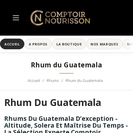
ACCUEIL
A PROPOS
LA BOUTIQUE
NOS MARQUES
NO
Rhum du Guatemala
Accueil
Rhums
Rhum du Guatemala
Rhum Du Guatemala
Rhums Du Guatemala D’exception -
Altitude, Solera Et Maîtrise Du Temps -
La Sélection Experte Comptoir