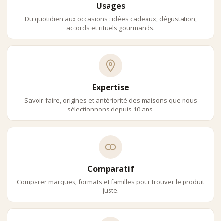
Usages
Comptoir Nourisson se positionne comme distributeur expert de
spiritueux haut de gamme, capable de proposer des sélections
Du quotidien aux occasions : idées cadeaux, dégustation,
pointues et cohérentes, destinées à une clientèle exigeante.
accords et rituels gourmands.
Ce positionnement s’appuie sur :
•
une connaissance approfondie des terroirs
•
une exigence éditoriale forte
•
une vision long terme de la qualité
Expertise
Savoir-faire, origines et antériorité des maisons que nous
sélectionnons depuis 10 ans.
Comparatif
Comparer marques, formats et familles pour trouver le produit
juste.