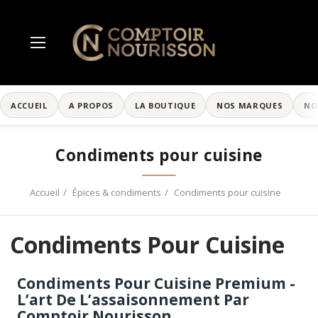
ACCUEIL
A PROPOS
LA BOUTIQUE
NOS MARQUES
NO
Condiments pour cuisine
Accueil
Épices & condiments
Condiments pour cuisine
Condiments Pour Cuisine
Condiments Pour Cuisine Premium -
L’art De L’assaisonnement Par
Comptoir Nourisson