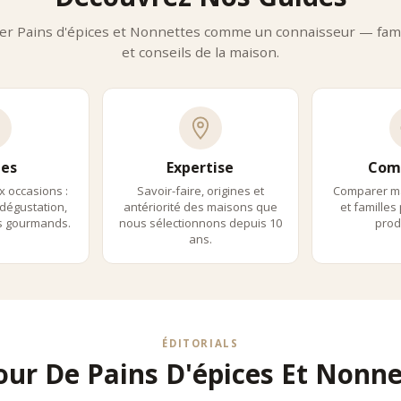
e de rivaliser durablement avec les plus grandes épiceries fines et m
er Pains d'épices et Nonnettes comme un connaisseur — fami
et conseils de la maison.
es
Expertise
Com
x occasions :
Savoir-faire, origines et
Comparer m
dégustation,
antériorité des maisons que
et familles
ls gourmands.
nous sélectionnons depuis 10
produ
ans.
ÉDITORIALS
our De Pains D'épices Et Nonne