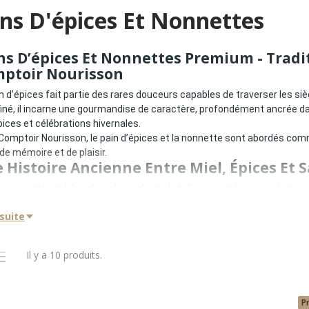
ns D'épices Et Nonnettes
ns D’épices Et Nonnettes Premium - Trad
ptoir Nourisson
n d’épices fait partie des rares douceurs capables de traverser les siè
finé, il incarne une gourmandise de caractère, profondément ancrée da
ices et célébrations hivernales.
Comptoir Nourisson, le pain d’épices et la nonnette sont abordés com
de mémoire et de plaisir.
 Histoire Ancienne Entre Miel, Épices Et S
des recettes médiévales a base de miel et d’épices précieuses, le pai
matique, notamment en Bourgogne et en Alsace. La nonnette, petite co
 suite
lade, complète cet héritage avec gourmandise.
oir-faire repose sur :
élection rigoureuse des miels
Il y a 10 produits.
uilibre subtil des épices
 fermentation lente
P
 cuisson parfaitement maitrisée