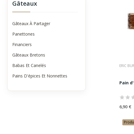
Gâteaux
• une
Qu’
Un pai
Gâteaux À Partager
• une
Panettones
• une
Financiers
• un s
• une
Gâteaux Bretons
• une 
Ici, r
Babas Et Canelés
ERIC BU
Les
Pains D'épices Et Nonnettes
Pain
Pain d
Expres
Pain
Plus g
6,90 €
remar
Pain
Allian
Produ
d’épic