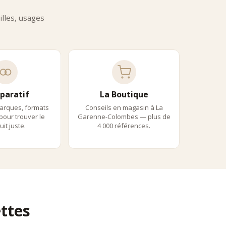
aisons spécialisées.
lles, usages
paratif
La Boutique
arques, formats
Conseils en magasin à La
 pour trouver le
Garenne-Colombes — plus de
it juste.
4 000 références.
ttes