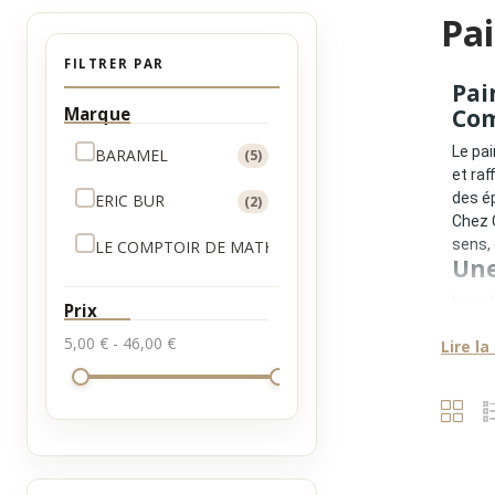
Pai
FILTRER PAR
Pai
Marque
Com
Le pai
BARAMEL
(5)
et raf
des ép
ERIC BUR
(2)
Chez 
sens, 
LE COMPTOIR DE MATHILDE
(2)
Une
Issu 
Prix
emblé
5,00 € - 46,00 €
Lire la
marme
Ce sav
• la s
• l’éq
• une
• une