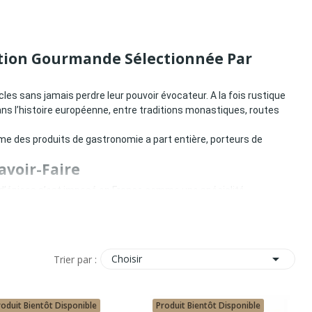
ition Gourmande Sélectionnée Par
cles sans jamais perdre leur pouvoir évocateur. A la fois rustique
ns l’histoire européenne, entre traditions monastiques, routes
me des produits de gastronomie a part entière, porteurs de
avoir-Faire
n d’épices s’est imposé en France comme une spécialité
usine généreuse du pain d’épices, farcie de confiture ou de

Choisir
Trier par :
roduit Bientôt Disponible
Produit Bientôt Disponible