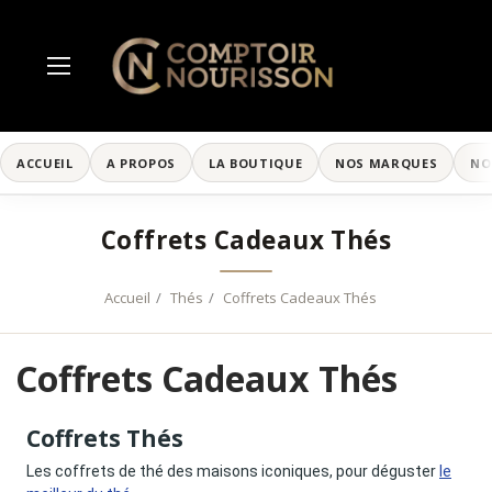
ACCUEIL
A PROPOS
LA BOUTIQUE
NOS MARQUES
NO
Coffrets Cadeaux Thés
Accueil
Thés
Coffrets Cadeaux Thés
Coffrets Cadeaux Thés
Coffrets Thés
Les coffrets de thé des maisons iconiques, pour
d
éguster
le