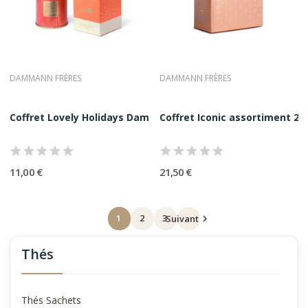
DAMMANN FRÈRES
DAMMANN FRÈRES
Coffret Lovely Holidays Dammann Frères 1 Thé +1...
Coffret Iconic assortiment 2
11,00 €
21,50 €
1
2
3
Suivant

Thés
Thés Sachets