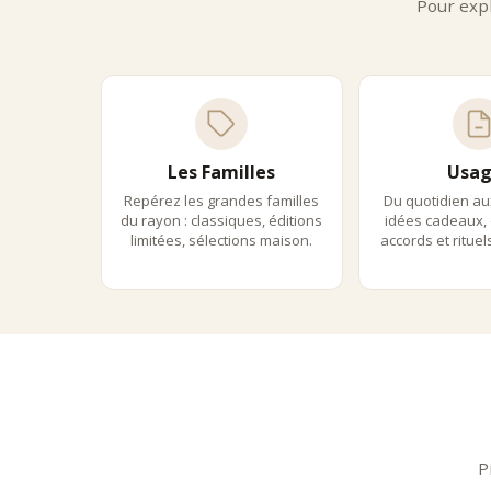
Pour expl
Les Familles
Usag
Repérez les grandes familles
Du quotidien au
du rayon : classiques, éditions
idées cadeaux, 
limitées, sélections maison.
accords et ritue
P