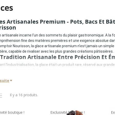
aces
es Artisanales Premium - Pots, Bacs Et B
risson
e artisanale incarne l’un des sommets du plaisir gastronomique. A la foi
préhension fine des matières premières et une exigence absolue dans 
mptoir Nourisson, la glace artisanale premium n’est jamais un simpl
tière, capable de rivaliser avec les plus grandes créations pâtissières.
Tradition Artisanale Entre Précision Et É
nt l’industrialisation, la glace était un produit rare, réservé aux grande
igeait patience, maîtrise et intuition.
e artisanale repose sur :
 suite
cettes courtes et lisibles
ngrédients naturels soigneusement sélectionnés
isonnement contrôlé
Il y a 16 produits.
exture onctueuse sans excès d’air
xpression aromatique fidèle au produit brut
ette tradition que Comptoir Nourisson défend et valorise.
st-Ce Qu’une Glace Artisanale Premium ?
ivité boutique !
Exclusivité boutique !
Ex