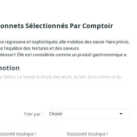
âtonnets Sélectionnés Par Comptoir
s régressive et sophistiquée, elle mobilise des savoir-faire précis,
l’équilibre des textures et des saveurs.
e dessert. Elle est considérée comme un produit gastronomique a
motion
s tables. Le travail du froid, des œufs, du lait, de la crème et du

Choisir
Trier par :
clusivité boutique !
Exclusivité boutique !