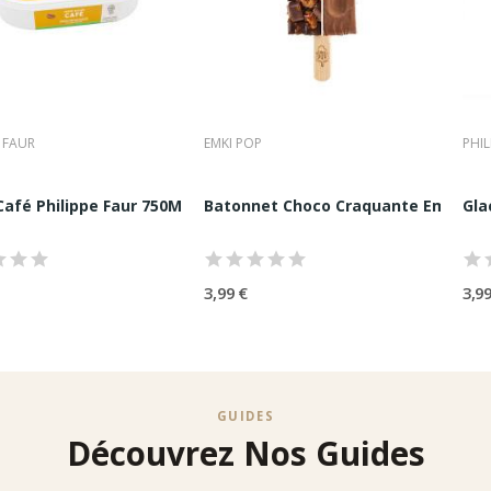
er durablement avec les plus grandes maisons de la gastronomie sucré
E FAUR
EMKI POP
PHIL
Café Philippe Faur 750ML | Maitre Artisan...
Batonnet Choco Craquante Emki Po
Gla
3,99 €
3,99
GUIDES
Découvrez Nos Guides