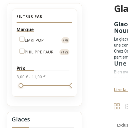
Gl
FILTRER PAR
Glac
Marque
Nou
La glac
EMKI POP
(4)
une com
Chez Co
PHILIPPE FAUR
(12)
part en
Une 
Prix
Bien ava
3,00 € - 11,00 €
sucre ex
La glac
Lire la
•
des re
•
des i
•
un fo
•
une t
•
une e
Glaces
C’est c
Qu’e
Exclus