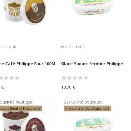
emium
IPPE FAUR
PHILIPPE FAUR
ce Café Philippe Faur 100ML | Maitre Artisan...
Glace Yaourt fermier Philippe Fau
rtisanale Premium
 €
10,70 €
clusivité boutique !
Exclusivité boutique !
roduit Bientôt Disponible
Produit Bientôt Disponible
ncontournable de la glace artisanale premium, capable de