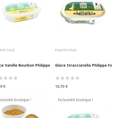
IPPE FAUR
PHILIPPE FAUR
a créativité maîtrisée et son respect absolu des matières
5G
ce Vanille Bourbon Philippe Faur 750ML |...
Glace Stracciatella Philippe Faur
70 €
10,70 €
clusivité boutique !
Exclusivité boutique !
tion Des Glaces
 produit. Notre expertise repose sur :