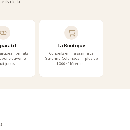
eils de la
paratif
La Boutique
arques, formats
Conseils en magasin à La
 pour trouver le
Garenne-Colombes — plus de
it juste.
4 000 références.
s.