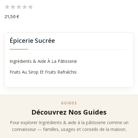
pâtisserie selon des critères stricts :
•
origine maîtrisée
•
pureté aromatique
21,50 €
•
cohérence gustative
•
reconnaissance des maisons partenaires
Chaque référence est choisie pour sa capacité à sublimer les
Épicerie Sucrée
créations sucrées et salées.
Positionnement Comptoir Nourisson
Comptoir Nourisson s’affirme comme distributeur expert
Ingrédients & Aide À La Pâtisserie
d’ingrédients de pâtisserie premium, avec une sélection orientée
goût, précision et excellence aromatique.
Fruits Au Sirop Et Fruits Rafraîchis
GUIDES
Découvrez Nos Guides
Pour explorer Ingrédients & aide à la pâtisserie comme un
connaisseur — familles, usages et conseils de la maison.