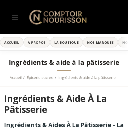
ACCUEIL
A PROPOS
LA BOUTIQUE
NOS MARQUES
NO
Ingrédients & aide à la pâtisserie
Accueil
Épicerie sucrée
Ingrédients & aide à la pâtisserie
Ingrédients & Aide À La
Pâtisserie
Ingrédients & Aides À La Pâtisserie - La