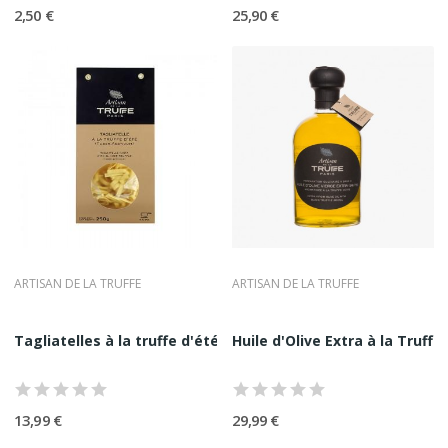
Cette exigence permet d’accompagner aussi bien les
2,50 €
25,90 €
amateurs éclairés que les professionnels à la recherche de
produits fiables, constants et valorisants. La truffe devient
alors un ingrédient maîtrisé, et non un simple argument.
Cette cohérence permet de construire des accords élégants
et de renforcer l’expérience globale autour du produit.
ARTISAN DE LA TRUFFE
ARTISAN DE LA TRUFFE
Tagliatelles à la truffe d'été Artisan de la...
Huile d'Olive Extra à la Truffe 
13,99 €
29,99 €