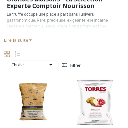
Experte Comptoir Nourisson
La truffe occupe une place à part dans l’univers
gastronomique. Rare, précieuse, exigeante, elle incarne
l’essence même du luxe culinaire. Son parfum profond,
complexe et immédiatement reconnaissable traverse les
siècles et les cuisines, des tables aristocratiques aux plus
Lire la suite
grandes maisons contemporaines.
Chez Comptoir Nourisson, la famille Produits à la truffe est
pensée comme une collection d’excellence, réunissant des
créations où la truffe n’est jamais un artifice, mais une

Choisir
Filtrer
matière première centrale, respectée et mise en valeur avec
justesse. Chaque produit est sélectionné pour son
authenticité aromatique, sa précision d’exécution et sa
capacité à sublimer la cuisine sans la masquer.
Une Histoire De Terroir, De Saison Et
De Maîtrise
La truffe est indissociable de son terroir. Truffe noire d’hiver,
truffe d’été, brisures, jus ou préparations dérivées : chaque
expression de la truffe dépend de conditions naturelles
strictes, d’un calendrier précis et d’un savoir-faire transmis.