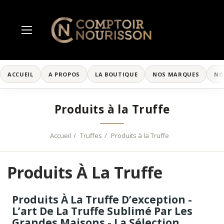
ACCUEIL
A PROPOS
LA BOUTIQUE
NOS MARQUES
NO
Produits à la Truffe
Accueil
Truffes
Produits à la Truffe
Produits À La Truffe
Produits À La Truffe D’exception -
L’art De La Truffe Sublimé Par Les
Grandes Maisons - La Sélection