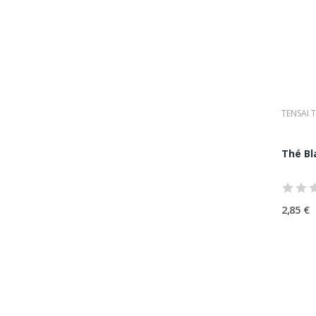
•
une b
•
une al
•
un in
Cette a
authent
TENSAI 
Thé Bl
2,85 €