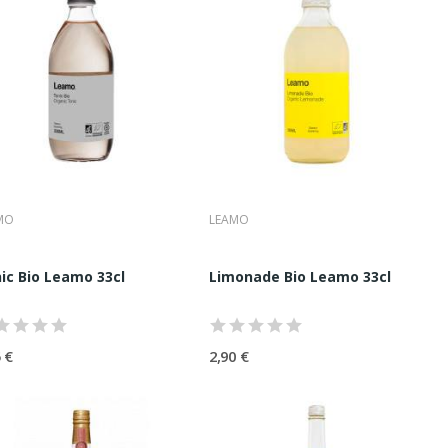
ple rafraîchissement.
ellement plus denses ou moins juteuses, sans trahir leur identité.
e plusieurs rôles :
MO
LEAMO
saï Tea 33cl
ic Bio Leamo 33cl
Limonade Bio Leamo 33cl
es usages exigeants.
 €
2,90 €
ravaillés variété par variété, sans chercher l’uniformité. Chaque