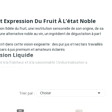
Et Expression Du Fruit À L’état Noble
on fidèle du fruit, une restitution sensorielle de son origine, de sa
 une alternative noble au vin, un ingrédient de dégustation à part
it dans cette vision exigeante : des pur jus et nectars travaillés
bars à jus premium et amateurs éclairés.
ssion Liquide
 la fraîcheur et à la saisonnalité. L’industrialisation a
 de la texture.
l’essentiel :

Choisir
Trier par :
e Précision