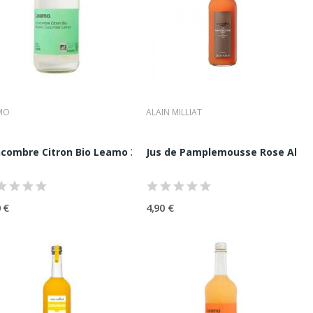
eants et à tous ceux qui recherchent une expérience sensorielle
MO
ALAIN MILLIAT
combre Citron Bio Leamo 33cl
Jus de Pamplemousse Rose Alain 
 €
4,90 €