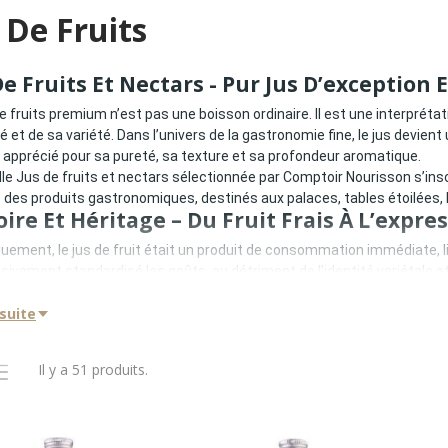
 De Fruits
De Fruits Et Nectars - Pur Jus D’exception 
e fruits premium n’est pas une boisson ordinaire. Il est une interprétati
é et de sa variété. Dans l’univers de la gastronomie fine, le jus devient
, apprécié pour sa pureté, sa texture et sa profondeur aromatique.
lle Jus de fruits et nectars sélectionnée par Comptoir Nourisson s’inscr
es produits gastronomiques, destinés aux palaces, tables étoilées, 
oire Et Héritage – Du Fruit Frais À L’expre
quement, le jus de fruit était un produit de consommation immédiate, lié à
sivement standardisé les goûts, au détriment de l’identité variétale et
sons d’exception ont pris le contre-pied de cette logique en revenant à 
 suite
ion rigoureuse des variétés de fruits,
ise du degré de maturité,
ction douce,
Il y a 51 produits.
ce de compromis aromatique.
evient alors une lecture directe du fruit, sans artifice.
rtise Produit – Pur Jus Et Nectars De Haut