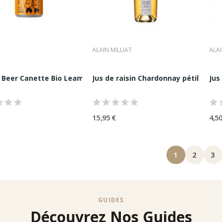
ALAIN MILLIAT
ALAI
 Beer Canette Bio Leamo 33cl
Jus de raisin Chardonnay pétillant Ala
Jus
15,95 €
4,50
1
2
3
GUIDES
Découvrez Nos Guides