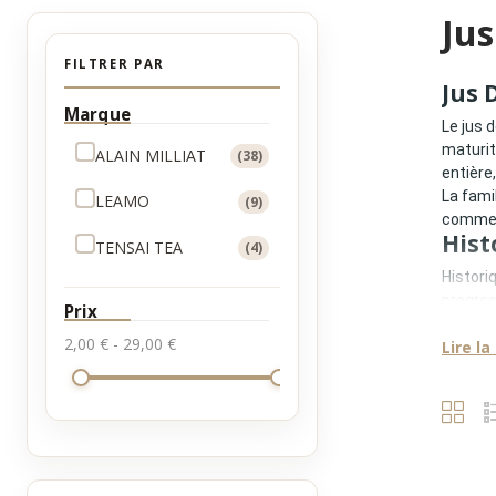
Jus
FILTRER PAR
Jus 
Marque
Le jus d
maturit
ALAIN MILLIAT
(38)
entière
La fami
LEAMO
(9)
comme d
Hist
TENSAI TEA
(4)
Histori
progres
Prix
Les mai
2,00 € - 29,00 €
Lire la
•
sélect
•
maîtr
•
extra
•
absen
Le jus d
Expe