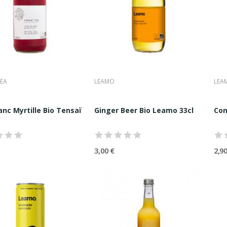
oisson de dégustation,
ternative élégante au vin,
grédient gastronomique.
pproche s’adresse aux amateurs de goût vrai, aux professionnels exig
ique.
TEA
LEAMO
LEA
anc Myrtille Bio Tensaï Tea 33cl
Ginger Beer Bio Leamo 33cl
Con
3,00 €
2,90