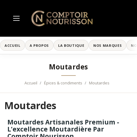
ACCUEIL
A PROPOS
LA BOUTIQUE
NOS MARQUES
NO
Moutardes
Accueil
Épices & condiments
Moutardes
Moutardes
Moutardes Artisanales Premium -
L’excellence Moutardière Par
Comptoir Nourisson