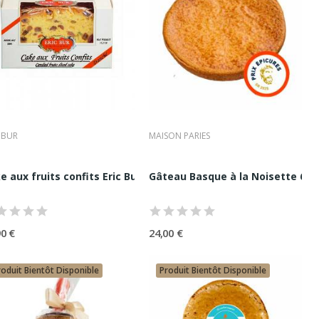
ticité de ses recettes.
evisitées avec élégance.
ngrédients d’exception.
aux À Partager
 BUR
MAISON PARIES
es 6 parts 700G
e aux fruits confits Eric Bur 320G
Gâteau Basque à la Noisette 6 par
90 €
24,00 €
remium
roduit Bientôt Disponible
Produit Bientôt Disponible