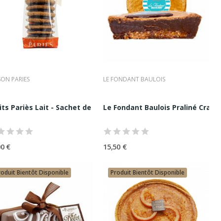
 À Partager Premium
ON PARIES
LE FONDANT BAULOIS
lés
its Pariès Lait - Sachet de 8 Sablés
Le Fondant Baulois Praliné Craqua
érence incontournable du gâteau à partager premium, capable de
alisées.
00 €
15,50 €
roduit Bientôt Disponible
Produit Bientôt Disponible