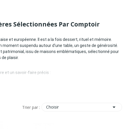
ères Sélectionnées Par Comptoir
se et européenne. Il est a la fois dessert, rituel et mémoire.
e, un moment suspendu autour d’une table, un geste de générosité.
t patrimonial, issu de maisons emblématiques, sélectionné pour
de plaisir.
e et un savoir-faire précis :

Choisir
Trier par :
 ?