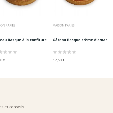
ON PARIES
MAISON PARIES
se noire...
eau Basque à la confiture de cerise noire 4...
Gâteau Basque crème d'amande P
50 €
17,50 €
s et conseils