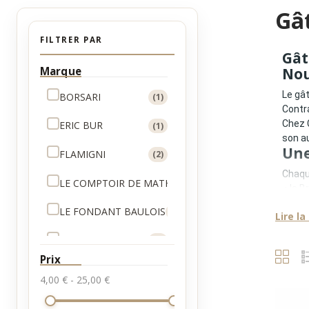
Gâ
FILTRER PAR
Gât
Marque
Nou
Le gât
BORSARI
(1)
Contra
Chez 
ERIC BUR
(1)
son au
Une
FLAMIGNI
(2)
Chaque
LE COMPTOIR DE MATHILDE
(1)
•
la B
•
le P
LE FONDANT BAULOIS
(5)
Lire la
•
Nant
•
l’Eu
MAISON PARIES
(9)
Ces r
Qu’
Prix
NIEDEREGGER
(1)
4,00 € - 25,00 €
Un gâ
•
une 