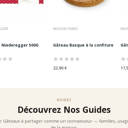
GGER
MAISON PARIES
MAIS
n Niederegger 500G
Gâteau Basque à la confiture de ceri
Gât
22,90 €
17,
GUIDES
Découvrez Nos Guides
r Gâteaux à partager comme un connaisseur — familles, usage
de la maison.