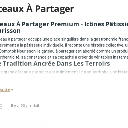
teaux À Partager
eaux À Partager Premium - Icônes Pâtissi
risson
eau à partager occupe une place singulière dans la gastronomie françai
irement a la pâtisserie individuelle, il raconte une histoire collectiv
Comptoir Nourisson, le gâteau à partager est abordé comme un produi
thenticité, sa constance et sa capacité a créer de véritables instants 
 Tradition Ancrée Dans Les Terroirs
 grand gâteau a partager est intimement lié a un territoire, une histoir
retagne et son fondant mythique
ays Basque et son gâteau identitaire
 suite
es et son héritage rhum-citron-amande
rope pâtissière et ses cakes de voyage
ecettes ont traversé les générations sans jamais perdre leur âme.
Il y a 20 produits.
est-Ce Qu’un Gâteau À Partager Premium
teau à partager premium se distingue par :
recette courte et lisible