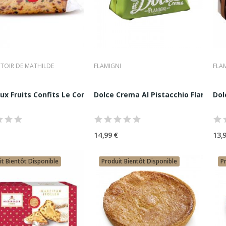
TOIR DE MATHILDE
FLAMIGNI
FLA
ux Fruits Confits Le Comptoir De Mathilde...
Dolce Crema Al Pistacchio Flamigni 
Dol
14,99 €
13,
it Bientôt Disponible
Produit Bientôt Disponible
P