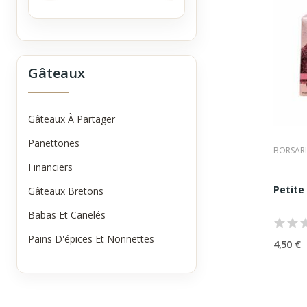
•
des 
•
une 
•
une 
•
une 
•
une 
Gâteaux
Ici, l
Les
Le F
Gâteaux À Partager
Vérita
Panettones
puiss
BORSARI
Le 
Financiers
Moelle
Le 
Petite
Gâteaux Bretons
Symbol
Babas Et Canelés
font 
Le C
Pains D'épices Et Nonnettes
4,50 €
Grand 
durer 
Mai
•
Le F