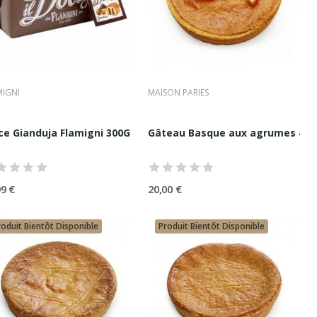
MIGNI
MAISON PARIES
300G
ce Gianduja Flamigni 300G
Gâteau Basque aux agrumes 4 par
99 €
20,00 €
roduit Bientôt Disponible
Produit Bientôt Disponible