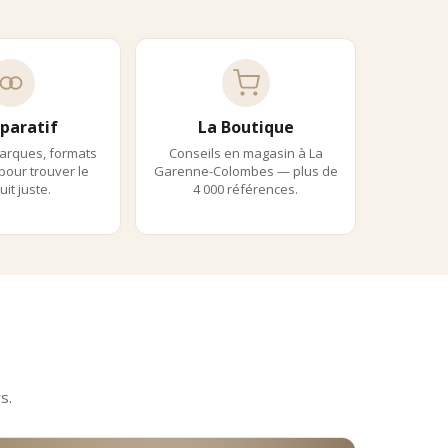
paratif
La Boutique
arques, formats
Conseils en magasin à La
 pour trouver le
Garenne-Colombes — plus de
it juste.
4 000 références.
s.