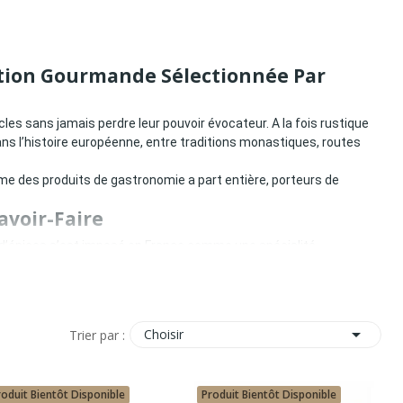
ition Gourmande Sélectionnée Par
cles sans jamais perdre leur pouvoir évocateur. A la fois rustique
ns l’histoire européenne, entre traditions monastiques, routes
me des produits de gastronomie a part entière, porteurs de
avoir-Faire
n d’épices s’est imposé en France comme une spécialité
usine généreuse du pain d’épices, farcie de confiture ou de

Choisir
Trier par :
roduit Bientôt Disponible
Produit Bientôt Disponible