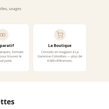
aisons spécialisées.
lles, usages
paratif
La Boutique
arques, formats
Conseils en magasin à La
 pour trouver le
Garenne-Colombes — plus de
it juste.
4 000 références.
ttes