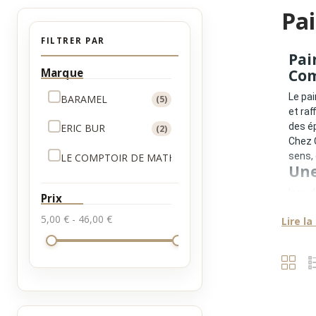
Pai
FILTRER PAR
Pai
Marque
Com
Le pai
BARAMEL
(5)
et raf
des ép
ERIC BUR
(2)
Chez 
sens, 
LE COMPTOIR DE MATHILDE
(2)
Une
Issu 
Prix
emblé
5,00 € - 46,00 €
Lire la
marme
Ce sav
• la s
• l’éq
• une
• une