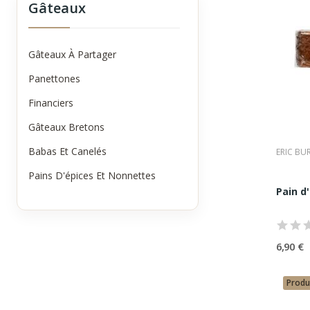
Gâteaux
• une
Qu’
Un pai
Gâteaux À Partager
• une
Panettones
• une
Financiers
• un s
• une
Gâteaux Bretons
• une 
Ici, r
Babas Et Canelés
ERIC BU
Les
Pains D'épices Et Nonnettes
Pain
Pain d
Expres
Pain
Plus g
6,90 €
remar
Pain
Allian
Produ
d’épic