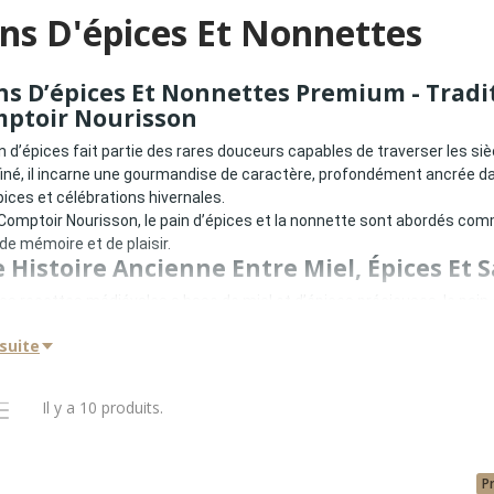
ns D'épices Et Nonnettes
ns D’épices Et Nonnettes Premium - Trad
ptoir Nourisson
n d’épices fait partie des rares douceurs capables de traverser les siè
finé, il incarne une gourmandise de caractère, profondément ancrée da
ices et célébrations hivernales.
Comptoir Nourisson, le pain d’épices et la nonnette sont abordés com
de mémoire et de plaisir.
 Histoire Ancienne Entre Miel, Épices Et S
des recettes médiévales a base de miel et d’épices précieuses, le pai
matique, notamment en Bourgogne et en Alsace. La nonnette, petite co
 suite
lade, complète cet héritage avec gourmandise.
oir-faire repose sur :
élection rigoureuse des miels
Il y a 10 produits.
uilibre subtil des épices
 fermentation lente
P
 cuisson parfaitement maitrisée