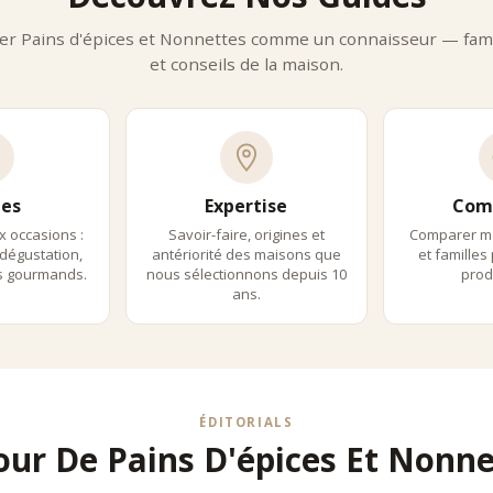
e de rivaliser durablement avec les plus grandes épiceries fines et m
er Pains d'épices et Nonnettes comme un connaisseur — fami
et conseils de la maison.
es
Expertise
Com
x occasions :
Savoir-faire, origines et
Comparer m
dégustation,
antériorité des maisons que
et familles
ls gourmands.
nous sélectionnons depuis 10
produ
ans.
ÉDITORIALS
our De Pains D'épices Et Nonne