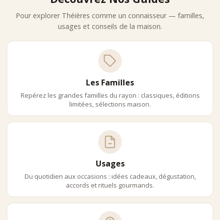
dégustation du thé.
Usages Et Accords
Pour explorer Théières comme un connaisseur — familles,
usages et conseils de la maison.
Le choix de la théière dépend souvent du type de thé préparé.
Thés Verts
Les théières en verre ou en porcelaine sont recommandées.
Thés Noirs
Les théières en porcelaine ou en fonte sont parfaitement
Les Familles
adaptées.
Oolong
Repérez les grandes familles du rayon : classiques, éditions
limitées, sélections maison.
Les théières en porcelaine ou en terre permettent de révéler
la complexité aromatique.
Matcha
Le
Matcha
ne nécessite pas de théière mais un bol spécifique.
Boutique Comptoir Nourisson – Paris
Ouest
Usages
Du quotidien aux occasions : idées cadeaux, dégustation,
Située à La Garenne-Colombes, au cœur des Hauts-de-Seine
accords et rituels gourmands.
et à proximité de La Défense, la boutique Comptoir Nourisson
propose une sélection exigeante de théières premium.
Cette boutique d’épicerie fine accueille les amateurs de thé à
la recherche d’objets élégants et de conseils experts.