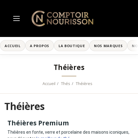
ACCUEIL
A PROPOS
LA BOUTIQUE
NOS MARQUES
NO
Théières
Accueil
Thés
Théières
Théières
Théières Premium
Théières en fonte, verre et porcelaine des maisons iconiques,