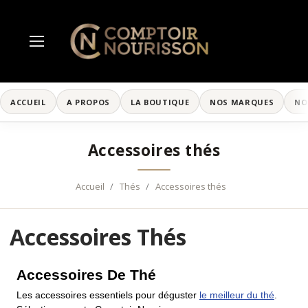
ACCUEIL
A PROPOS
LA BOUTIQUE
NOS MARQUES
NO
Accessoires thés
Accueil
Thés
Accessoires thés
Accessoires Thés
Accessoires De Thé
Les accessoires essentiels pour déguster
le meilleur du thé
.