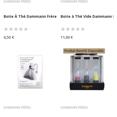
DAMMANN FRÈRES
DAMMANN FRÈRES
préservant la pureté de la boisson.
On retrouve notamment :
•
filtres en acier inoxydable
Boite À Thé Dammann Frères Vide | Accessoire Thé
Boite à Thé Vide Dammann Frè
•
infuseurs en boule
•
filtres en tissu
•
filtres intégrés aux théières
Les Boîtes De Conservation
6,50 €
11,00 €
Les feuilles de thé doivent être protégées de la lumière, de l’air
et de l’humidité.
Produit Bientôt Disponible
Les boîtes de conservation permettent de préserver les
arômes du thé sur la durée.
Les Accessoires Matcha
La préparation du Matcha nécessite des accessoires
spécifiques :
•
bol à Matcha (chawan)
•
fouet en bambou (chasen)
•
cuillère en bambou (chashaku)
•
tamis à Matcha
Ces accessoires permettent de réaliser une préparation fidèle
DAMMANN FRÈRES
DAMMANN FRÈRES
à la tradition japonaise.
Les Tasses Et Bols À Thé