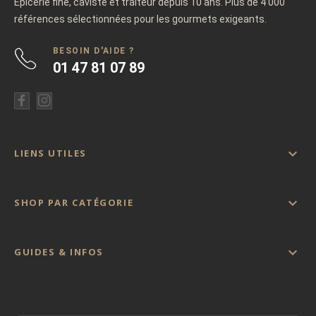
Épicerie fine, caviste et traiteur depuis 10 ans. Plus de 4 000
références sélectionnées pour les gourmets exigeants.
BESOIN D'AIDE ?
01 47 81 07 89

LIENS UTILES

SHOP PAR CATÉGORIE

GUIDES & INFOS