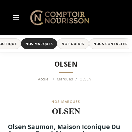
BOUTIQUE
NOS MARQUES
NOS GUIDES
NOUS CONTACTER
OLSEN
Accueil
Marques
OLSEN
NOS MARQUES
OLSEN
Olsen Saumon, Maison Iconique Du