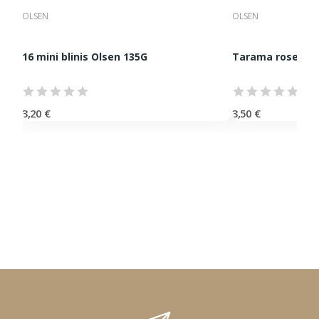
premium, complémentaire des plus grandes maisons de
OLSEN
OLSEN
l’épicerie fine internationale.
16 mini blinis Olsen 135G
Tarama rose Ols
3,20 €
3,50 €