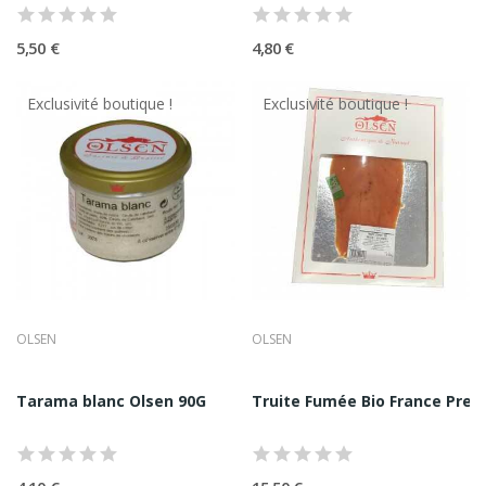
gastronomiques, il permet une découpe sur mesure et une
présentation élégante.
5,50 €
4,80 €
Spécialités Nordiques Autour Du Saumon
Exclusivité boutique !
Exclusivité boutique !
Certaines références déclinent le saumon selon des
traditions nordiques, apportant des variations subtiles tout
en respectant l’ADN de la marque, sans oublier
l'accompagnement idéal : les blinis.
Une Constance Qualitative Au Cœur
De La Reconnaissance
La réputation d’Olsen Saumon repose sur un élément
fondamental : la régularité. Chaque lot est travaillé pour
OLSEN
OLSEN
offrir une expérience identique, sans surprise ni
approximation.
Tarama blanc Olsen 90G
Truite Fumée Bio France Prest
Cette constance est particulièrement recherchée par :
•
Les gastronomes avertis