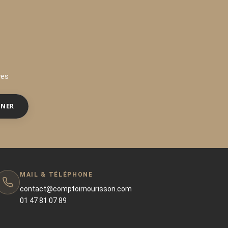
ves
NNER
MAIL & TÉLÉPHONE
contact@comptoirnourisson.com
01 47 81 07 89