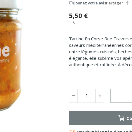
Donnez votre avis
Partager
5,50 €
TTC
Tartine En Corse Rue Traverset
saveurs méditerranéennes cors
entre légumes cuisinés, herbes
élégante, elle sublime vos apé
authentique et raffinée. À déc
Co