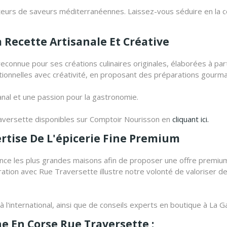
ateurs de saveurs méditerranéennes. Laissez-vous séduire en l
a Recette Artisanale Et Créative
econnue pour ses créations culinaires originales, élaborées à pa
aditionnelles avec créativité, en proposant des préparations gour
sanal et une passion pour la gastronomie.
aversette disponibles sur Comptoir Nourisson en
cliquant ici.
ertise De L'épicerie Fine Premium
ce les plus grandes maisons afin de proposer une offre premium 
tion avec Rue Traversette illustre notre volonté de valoriser de
t à l'international, ainsi que de conseils experts en boutique à L
ne En Corse Rue Traversette :