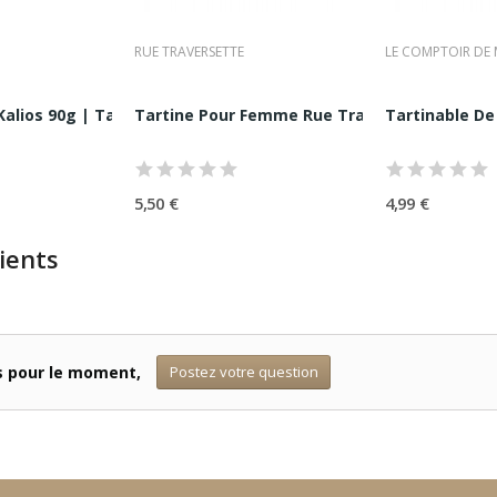
RUE TRAVERSETTE
LE COMPTOIR DE
alios 90g | Tartinable Apéritif Grec
Tartine Pour Femme Rue Travesette 110G
Tartinable De 
5,50 €
4,99 €
ients
Postez votre question
ts pour le moment,