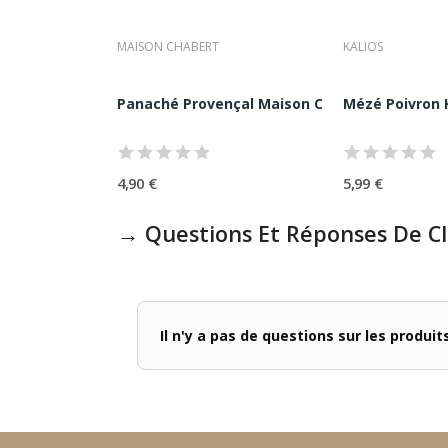
MAISON CHABERT
KALIOS
toilée Rue Traversette 110G
Panaché Provençal Maison Chabert 90G
Mézé Poivron K
4,90 €
5,99 €
→ Questions Et Réponses De Cl
Il n'y a pas de questions sur les produi