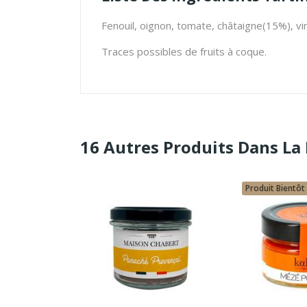
Fenouil, oignon, tomate, châtaigne(15%), vin 
Traces possibles de fruits à coque.
16 Autres Produits Dans La
Disponible
Produit Bientôt